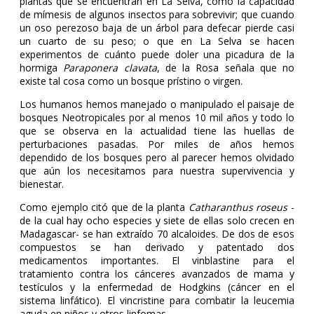
plantas que se encuentran en La Selva, como la capacidad
de mímesis de algunos insectos para sobrevivir; que cuando
un oso perezoso baja de un árbol para defecar pierde casi
un cuarto de su peso; o que en La Selva se hacen
experimentos de cuánto puede doler una picadura de la
hormiga
Paraponera clavata
, de la Rosa señala que no
existe tal cosa como un bosque prístino o virgen.
Los humanos hemos manejado o manipulado el paisaje de
bosques Neotropicales por al menos 10 mil años y todo lo
que se observa en la actualidad tiene las huellas de
perturbaciones pasadas. Por miles de años hemos
dependido de los bosques pero al parecer hemos olvidado
que aún los necesitamos para nuestra supervivencia y
bienestar.
Como ejemplo citó que de la planta
Catharanthus roseus
-
de la cual hay ocho especies y siete de ellas solo crecen en
Madagascar- se han extraído 70 alcaloides. De dos de esos
compuestos se han derivado y patentado dos
medicamentos importantes. El vinblastine para el
tratamiento contra los cánceres avanzados de mama y
testículos y la enfermedad de Hodgkins (cáncer en el
sistema linfático). El vincristine para combatir la leucemia
aguda en niños y otros linfomas.