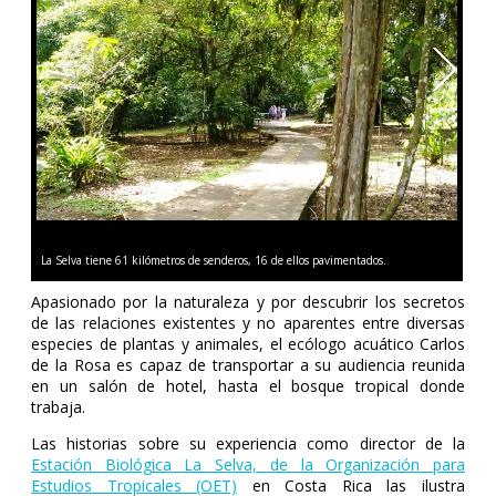
La Selva tiene 61 kilómetros de senderos, 16 de ellos pavimentados.
Conf
Apasionado por la naturaleza y por descubrir los secretos
de las relaciones existentes y no aparentes entre diversas
especies de plantas y animales, el ecólogo acuático Carlos
de la Rosa es capaz de transportar a su audiencia reunida
en un salón de hotel, hasta el bosque tropical donde
trabaja.
Las historias sobre su experiencia como director de la
Estación Biológica La Selva, de la Organización para
Estudios Tropicales (OET)
en Costa Rica las ilustra