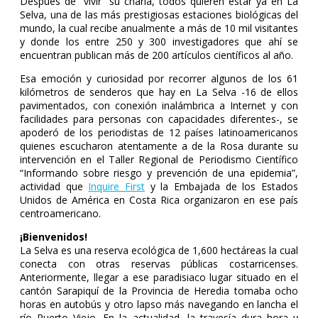
Después de “vivir” su charla, todos quieren estar ya en La
Selva, una de las más prestigiosas estaciones biológicas del
mundo, la cual recibe anualmente a más de 10 mil visitantes
y donde los entre 250 y 300 investigadores que ahí se
encuentran publican más de 200 artículos científicos al año.
Esa emoción y curiosidad por recorrer algunos de los 61
kilómetros de senderos que hay en La Selva -16 de ellos
pavimentados, con conexión inalámbrica a Internet y con
facilidades para personas con capacidades diferentes-, se
apoderó de los periodistas de 12 países latinoamericanos
quienes escucharon atentamente a de la Rosa durante su
intervención en el Taller Regional de Periodismo Científico
“Informando sobre riesgo y prevención de una epidemia”,
actividad que
Inquire First
y la Embajada de los Estados
Unidos de América en Costa Rica organizaron en ese país
centroamericano.
¡Bienvenidos!
La Selva es una reserva ecológica de 1,600 hectáreas la cual
conecta con otras reservas públicas costarricenses.
Anteriormente, llegar a ese paradisiaco lugar situado en el
cantón Sarapiquí de la Provincia de Heredia tomaba ocho
horas en autobús y otro lapso más navegando en lancha el
río Puerto Viejo. En la actualidad, la travesía dura hora y